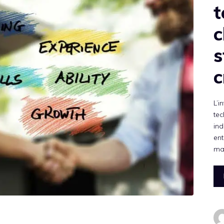
t
c
s
c
L’i
tec
ind
ent
maî