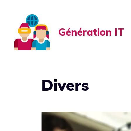
Aller
au
contenu
Génération IT
Divers