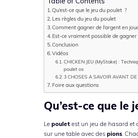
Table of Contents
Qu’est-ce que le jeu du poulet ?
Les règles du jeu du poulet
Comment gagner de l’argent en joua
Est-ce vraiment possible de gagner 
Conclusion
Vidéos
CHICKEN JEU (MyStake) : Techniqu
poulet os
3 CHOSES A SAVOIR AVANT DE JO
Foire aux questions
Qu’est-ce que le 
Le
poulet
est un jeu de hasard et d
sur une table avec des
pions
. Cha