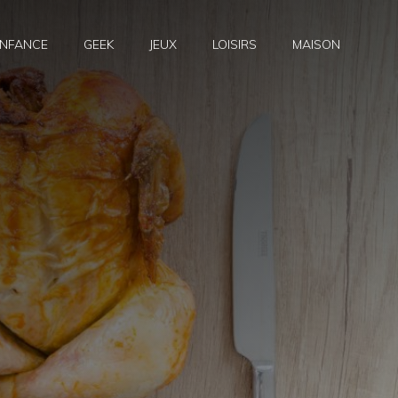
NFANCE
GEEK
JEUX
LOISIRS
MAISON