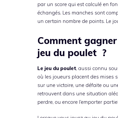
par un score qui est calculé en fo
échangés. Les manches sont compta
un certain nombre de points. Le jou
Comment gagner d
jeu du poulet ?
Le jeu du poulet
, aussi connu so
où les joueurs placent des mises s
sur une victoire, une défaite ou une
retrouvent dans une situation aléato
perdre, ou encore l’emporter partie
Lorsque vous jouez au jeu du poul