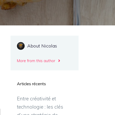
About Nicolas
More from this author
s
Articles récents
Entre créativité et
technologie : les clés