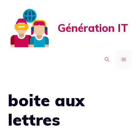
Aller
au
contenu
Génération IT
MENU
boite aux
lettres