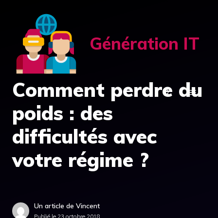
Aller
au
contenu
Génération IT
Comment perdre du
MENU
poids : des
difficultés avec
votre régime ?
Un article de Vincent
Publié le
23 octobre 2018