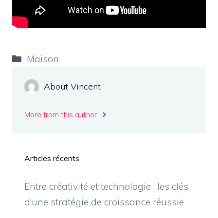
Catégories
Maison
About Vincent
More from this author
Articles récents
Entre créativité et technologie : les clés
d’une stratégie de croissance réussie