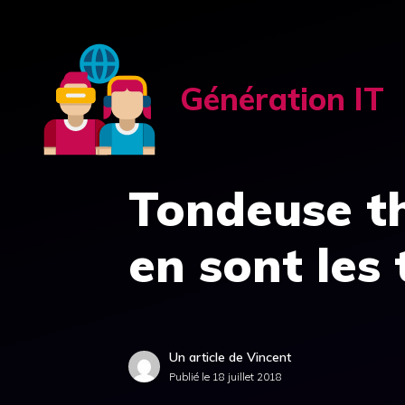
Aller
au
contenu
Génération IT
Tondeuse th
en sont les
Un article de Vincent
Publié le
18 juillet 2018