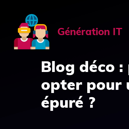
Aller
au
contenu
Génération IT
Blog déco :
opter pour 
épuré ?