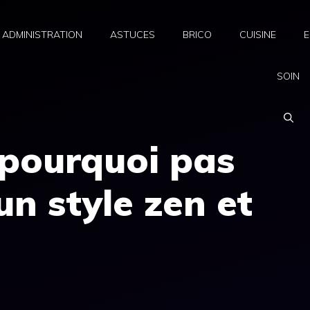
ADMINISTRATION
ASTUCES
BRICO
CUISINE
E
SOIN
 pourquoi pas
un style zen et