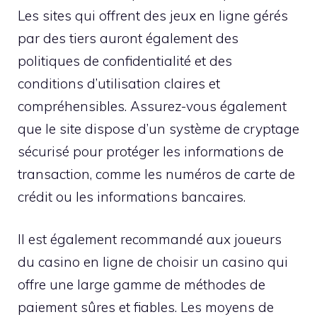
Les sites qui offrent des jeux en ligne gérés
par des tiers auront également des
politiques de confidentialité et des
conditions d’utilisation claires et
compréhensibles. Assurez-vous également
que le site dispose d’un système de cryptage
sécurisé pour protéger les informations de
transaction, comme les numéros de carte de
crédit ou les informations bancaires.
Il est également recommandé aux joueurs
du casino en ligne de choisir un casino qui
offre une large gamme de méthodes de
paiement sûres et fiables. Les moyens de