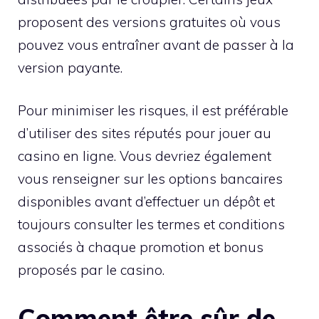
proposent des versions gratuites où vous
pouvez vous entraîner avant de passer à la
version payante.
Pour minimiser les risques, il est préférable
d’utiliser des sites réputés pour jouer au
casino en ligne. Vous devriez également
vous renseigner sur les options bancaires
disponibles avant d’effectuer un dépôt et
toujours consulter les termes et conditions
associés à chaque promotion et bonus
proposés par le casino.
Comment être sûr de