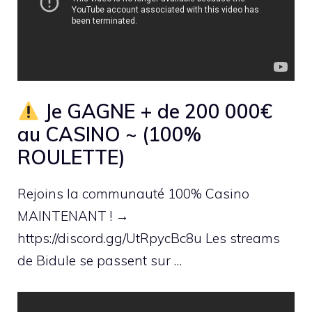
Je GAGNE + de 200 000€
au CASINO ~ (100%
ROULETTE)
Rejoins la communauté 100% Casino
MAINTENANT ! →
https://discord.gg/UtRpycBc8u Les streams
de Bidule se passent sur …