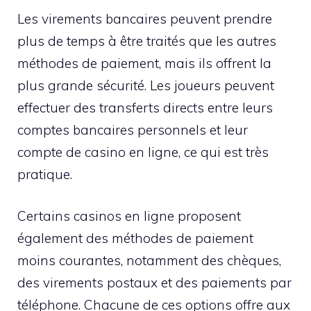
Les virements bancaires peuvent prendre
plus de temps à être traités que les autres
méthodes de paiement, mais ils offrent la
plus grande sécurité. Les joueurs peuvent
effectuer des transferts directs entre leurs
comptes bancaires personnels et leur
compte de casino en ligne, ce qui est très
pratique.
Certains casinos en ligne proposent
également des méthodes de paiement
moins courantes, notamment des chèques,
des virements postaux et des paiements par
téléphone. Chacune de ces options offre aux