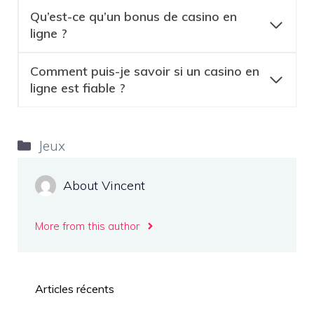
Qu’est-ce qu’un bonus de casino en
ligne ?
Comment puis-je savoir si un casino en
ligne est fiable ?
Catégories
Jeux
About Vincent
More from this author
Articles récents