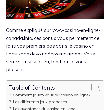
Comme expliqué sur www.casino-en-ligne-
canada.info, ces bonus vous permettent de
faire vos premiers pas dans le casino en
ligne sans devoir déposer d’argent. Vous
verrez ainsi si le jeu, l’ambiance vous
plaisent.
Table of Contents
Comment jouez-vous au casino en ligne?
Les différents jeux proposés
Les avantages du casino en ligne