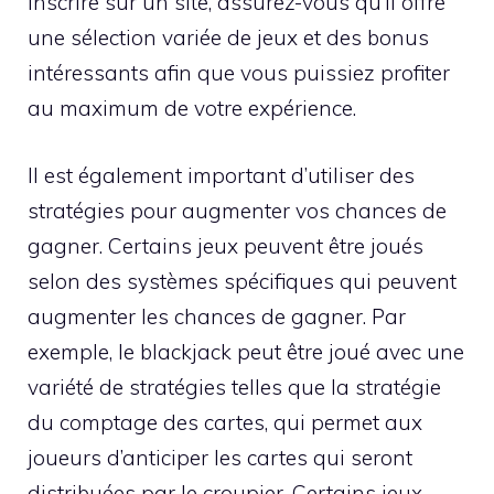
inscrire sur un site, assurez-vous qu’il offre
une sélection variée de jeux et des bonus
intéressants afin que vous puissiez profiter
au maximum de votre expérience.
Il est également important d’utiliser des
stratégies pour augmenter vos chances de
gagner. Certains jeux peuvent être joués
selon des systèmes spécifiques qui peuvent
augmenter les chances de gagner. Par
exemple, le blackjack peut être joué avec une
variété de stratégies telles que la stratégie
du comptage des cartes, qui permet aux
joueurs d’anticiper les cartes qui seront
distribuées par le croupier. Certains jeux