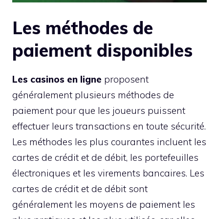
Les méthodes de
paiement disponibles
Les casinos en ligne
proposent
généralement plusieurs méthodes de
paiement pour que les joueurs puissent
effectuer leurs transactions en toute sécurité.
Les méthodes les plus courantes incluent les
cartes de crédit et de débit, les portefeuilles
électroniques et les virements bancaires. Les
cartes de crédit et de débit sont
généralement les moyens de paiement les