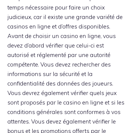
temps nécessaire pour faire un choix
judicieux, car il existe une grande variété de
casinos en ligne et d’offres disponibles.
Avant de choisir un casino en ligne, vous
devez d’abord vérifier que celui-ci est
autorisé et réglementé par une autorité
compétente. Vous devez rechercher des
informations sur la sécurité et la
confidentialité des données des joueurs.
Vous devrez également vérifier quels jeux
sont proposés par le casino en ligne et si les
conditions générales sont conformes à vos
attentes. Vous devez également vérifier le
bonus et les promotions offerts par le