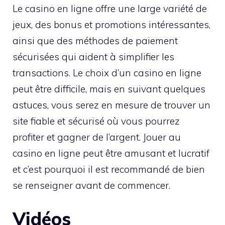
Le casino en ligne offre une large variété de
jeux, des bonus et promotions intéressantes,
ainsi que des méthodes de paiement
sécurisées qui aident à simplifier les
transactions. Le choix d’un casino en ligne
peut être difficile, mais en suivant quelques
astuces, vous serez en mesure de trouver un
site fiable et sécurisé où vous pourrez
profiter et gagner de l’argent. Jouer au
casino en ligne peut être amusant et lucratif
et c’est pourquoi il est recommandé de bien
se renseigner avant de commencer.
Vidéos