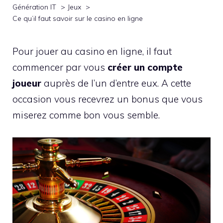
Génération IT
Jeux
Ce qu’il faut savoir sur le casino en ligne
Pour jouer au casino en ligne, il faut
commencer par vous
créer un compte
joueur
auprès de l’un d’entre eux. A cette
occasion vous recevrez un bonus que vous
miserez comme bon vous semble.