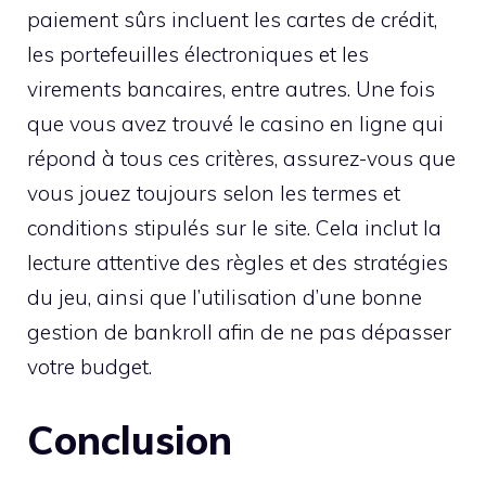
paiement sûrs incluent les cartes de crédit,
les portefeuilles électroniques et les
virements bancaires, entre autres. Une fois
que vous avez trouvé le casino en ligne qui
répond à tous ces critères, assurez-vous que
vous jouez toujours selon les termes et
conditions stipulés sur le site. Cela inclut la
lecture attentive des règles et des stratégies
du jeu, ainsi que l’utilisation d’une bonne
gestion de bankroll afin de ne pas dépasser
votre budget.
Conclusion