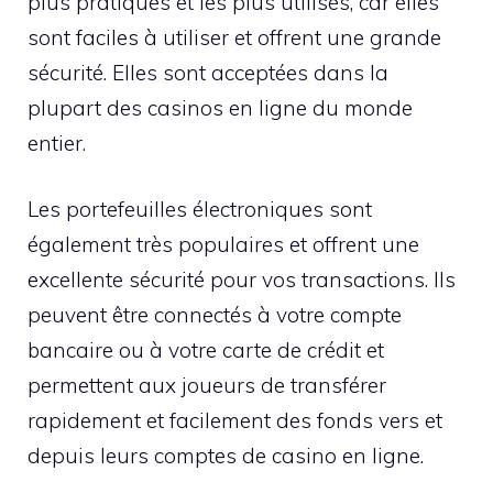
plus pratiques et les plus utilisés, car elles
sont faciles à utiliser et offrent une grande
sécurité. Elles sont acceptées dans la
plupart des casinos en ligne du monde
entier.
Les portefeuilles électroniques sont
également très populaires et offrent une
excellente sécurité pour vos transactions. Ils
peuvent être connectés à votre compte
bancaire ou à votre carte de crédit et
permettent aux joueurs de transférer
rapidement et facilement des fonds vers et
depuis leurs comptes de casino en ligne.