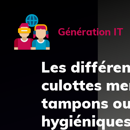
Aller
au
contenu
Génération IT
Les différen
culottes men
tampons ou 
hygiéniques