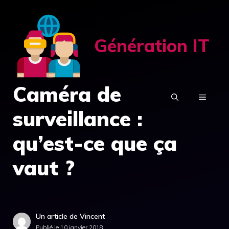
Aller
au
contenu
Génération IT
Caméra de
MENU
surveillance :
qu’est-ce que ça
vaut ?
Un article de Vincent
Publié le
10 janvier 2018