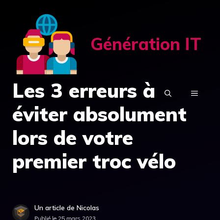
Aller
au
contenu
Génération IT
Les 3 erreurs à
MENU
éviter absolument
lors de votre
premier troc vélo
Un article de Nicolas
Publié le
25 mars 2023